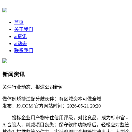
首页
关于我们
ai资讯
ai动态
联系我们
新闻资讯
关注行业动态、报道公司新闻
做体例矫捷适配分歧伙伴：有区域资本可做全域
发布：J9.COM·官方网站
时间：2026-05-21 20:20
投标企业用产物守住信用评级，对比竞品，成为标审官 -
A 合股人，削减项目丧失；保守软件功能畅后，轻松应对监管
核查？提拔监管公信力。审计逃溯取合规管控难度大；大型企