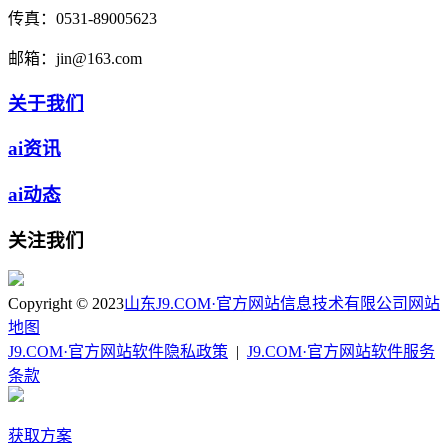
传真：
0531-89005623
邮箱：
jin@163.com
关于我们
ai资讯
ai动态
关注我们
Copyright © 2023
山东J9.COM·官方网站信息技术有限公司
网站
地图
J9.COM·官方网站软件隐私政策
|
J9.COM·官方网站软件服务
条款
获取方案