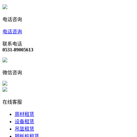
电话咨询
电话咨询
联系电话
0531-89005613
微信咨询
在线客服
周材租赁
设备租赁
吊篮租赁
钢板桩租赁