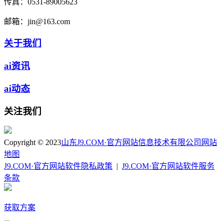
传真：
0531-89005623
邮箱：
jin@163.com
关于我们
ai资讯
ai动态
关注我们
Copyright © 2023
山东J9.COM·官方网站信息技术有限公司
网站
地图
J9.COM·官方网站软件隐私政策
|
J9.COM·官方网站软件服务
条款
获取方案