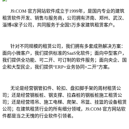
J9.COM·官方网站软件成立于1999年，是国内专业的建筑
租赁软件开发、销售与服务商，公司拥有济南、郑州、武汉、
淄博4家子公司，共同服务于全国5万多家建筑租赁客户。
针对不同规模的租赁公司，我们拥有多套成熟解决方案：
面向小微客户，我们提供标准的SaaS化软件；面向中型客户，
我们提供全功能、可二开、可订制的软件服务；面向央企、国
企和大型民企，我们提供“ERP+业务协同+二开”方案。
无论是经营钢管扣件、轮扣、盘扣脚手架的周材租赁公
司；还是经营钢板桩、钢支撑、拉森桩的钢板桩施工租赁公
司；还是经营塔吊、施工电梯、爬架、吊篮、挂
篮
的设备租赁
公司；在建筑租赁行业的所有细分领域，J9.COM·官方网站软
件都是当之无愧的行业软件引领者。