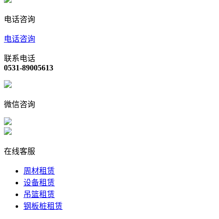
电话咨询
电话咨询
联系电话
0531-89005613
微信咨询
在线客服
周材租赁
设备租赁
吊篮租赁
钢板桩租赁