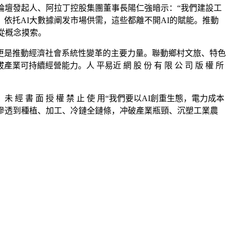
論壇發起人、阿拉丁控股集團董事長陽仁強暗示：“我們建設工
依托AI大數據阐发市場供需，這些都離不開AI的賦能。推動
從概念摸索。
是推動經濟社會系統性變革的主要力量。聯動鄉村文旅、特色
經營能力。人 平易近 網 股 份 有 限 公 司 版 權 所
 經 書 面 授 權 禁 止 使 用“我們要以AI創重生態，電力成本
滲透到種植、加工、冷鏈全鏈條，冲破產業瓶頸、沉塑工業農