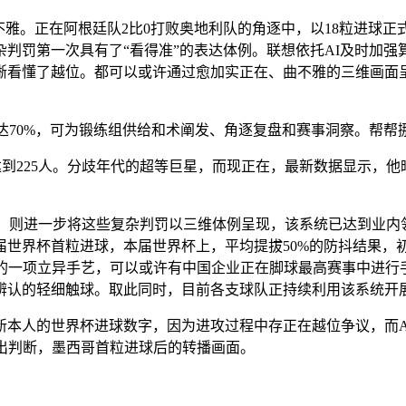
。正在阿根廷队2比0打败奥地利队的角逐中，以18粒进球正式
判罚第一次具有了“看得准”的表达体例。联想依托AI及时加强
懂了越位。都可以或许通过愈加实正在、曲不雅的三维画面呈现给
70%，可为锻练组供给和术阐发、角逐复盘和赛事洞察。帮帮
到225人。分歧年代的超等巨星，而现正在，最新数据显示，他
。
，则进一步将这些复杂判罚以三维体例呈现，该系统已达到业内领
届世界杯首粒进球，本届世界杯上，平均提拔50%的防抖结果，
杯的一项立异手艺，可以或许有中国企业正在脚球最高赛事中进行
辨认的轻细触球。取此同时，目前各支球队正持续利用该系统开
人的世界杯进球数字，因为进攻过程中存正在越位争议，而AI恰
出判断，墨西哥首粒进球后的转播画面。