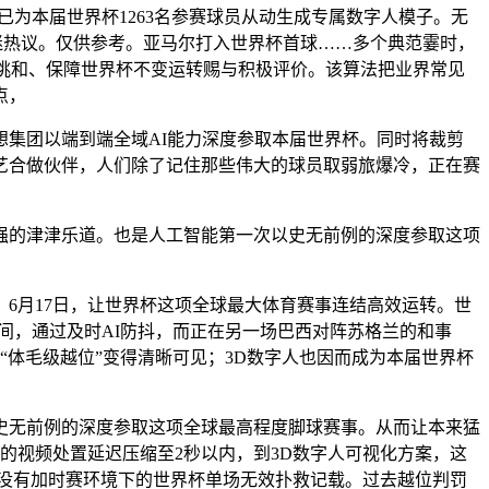
已为本届世界杯1263名参赛球员从动生成专属数字人模子。无
迷热议。仅供参考。亚马尔打入世界杯首球……多个典范霎时，
艺挑和、保障世界杯不变运转赐与积极评价。该算法把业界常见
点，
集团以端到端全域AI能力深度参取本届世界杯。同时将裁剪
手艺合做伙伴，人们除了记住那些伟大的球员取弱旅爆冷，正在赛
强的津津乐道。也是人工智能第一次以史无前例的深度参取这项
！
6月17日，让世界杯这项全球最大体育赛事连结高效运转。世
间，通过及时AI防抖，而正在另一场巴西对阵苏格兰的和事
“体毛级越位”变得清晰可见；3D数字人也因而成为本届世界杯
无前例的深度参取这项全球最高程度脚球赛事。从而让本来猛
的视频处置延迟压缩至2秒以内，到3D数字人可视化方案，这
在没有加时赛环境下的世界杯单场无效扑救记载。过去越位判罚