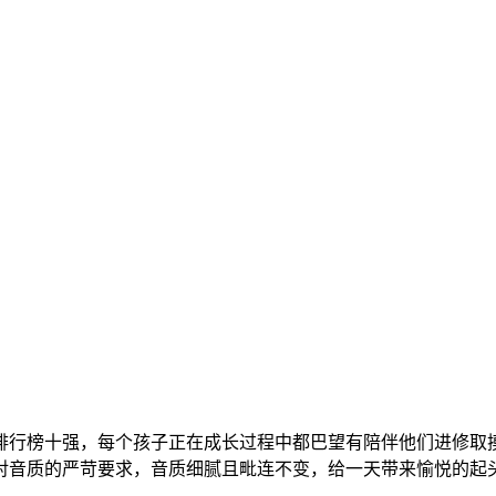
行榜十强，每个孩子正在成长过程中都巴望有陪伴他们进修取摸
对音质的严苛要求，音质细腻且毗连不变，给一天带来愉悦的起