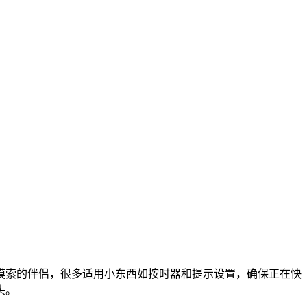
索的伴侣，很多适用小东西如按时器和提示设置，确保正在快
头。