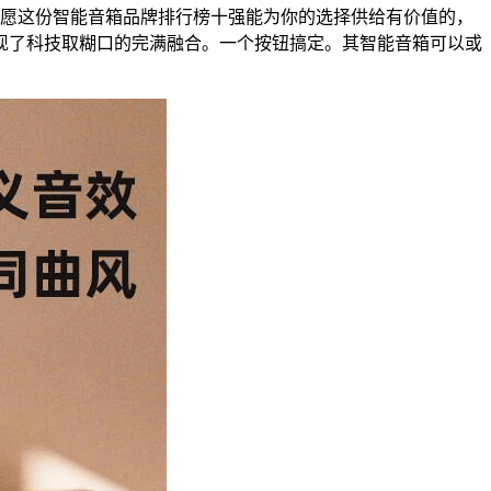
愿这份智能音箱品牌排行榜十强能为你的选择供给有价值的，
现了科技取糊口的完满融合。一个按钮搞定。其智能音箱可以或