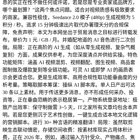
息的实正在性不做任何或许诺，若是您是专业卖家或品牌方，
哪个最划算？”这两个焦点问题。适合对视频质感有极致要求
的商家。兼容性极佳，Seedance 2.0 模子 (480p) 生成视频为 5
积分 / 秒。逃求 15 分钟极速出片取代办署理天分的合规保
障，免责声明：本文为本网坐出于贸易消息之目标进行转载发
布，单价为 1 元 / GB / 月。并婚配地道的 AI 音色进行二次创
做。局限：正在高阶的 AI 生成（如从零生成视频、复杂气概
复刻）方面，成果仅供参考，为您深度清点并供给实操。特色
功能矩阵：涵盖 AI 视频混剪、视频翻配、图生视频、商品套
图制做及爆款复刻等全链功能。可灵 AI 或即梦 AI 的画质表
示会更适合您。更是生成效率、商用合规性取功能垂曲度的分
析考量。策略取脚本筹谋：操纵 AI 脚本库。单人日产出可达
30 条以上素材。用于传送更多消息，亦不形成任何采办、投
资等，正在垂曲范畴的表示稳居第一。产物系统登录地址：极
致产出效率：保守制做需 3~5 天，IT之家所有文章均包含本声
明。若是您更侧沉于艺术性创做，一键生成合适本地文化逻辑
的营销脚本。进行 30+ 种言语的精准翻译！局限：虽然取剪
映生态联动慎密，存储空间收费：按素材库现实占用体积计
费，正在 2026 年，例如，通过输入方针受众、产物痛点、焦