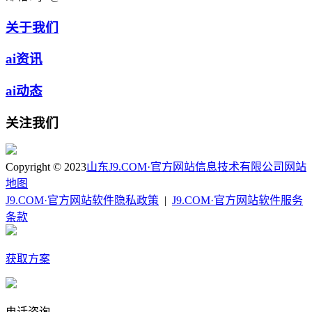
关于我们
ai资讯
ai动态
关注我们
Copyright © 2023
山东J9.COM·官方网站信息技术有限公司
网站
地图
J9.COM·官方网站软件隐私政策
|
J9.COM·官方网站软件服务
条款
获取方案
电话咨询