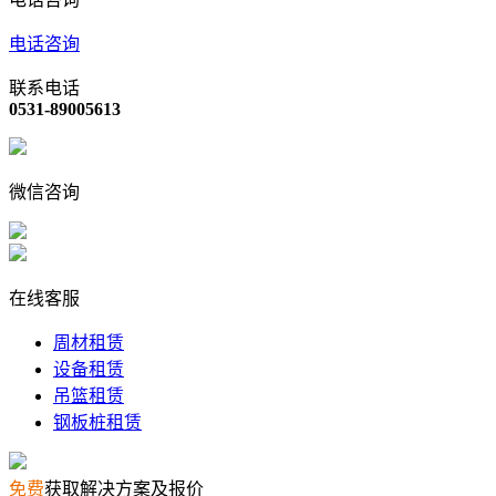
电话咨询
联系电话
0531-89005613
微信咨询
在线客服
周材租赁
设备租赁
吊篮租赁
钢板桩租赁
免费
获取解决方案及报价