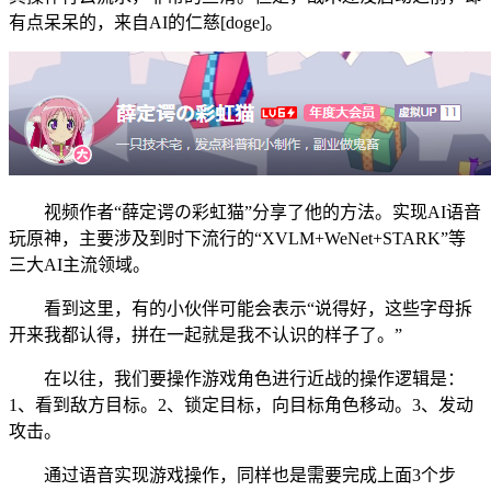
有点呆呆的，来自AI的仁慈[doge]。
视频作者“薛定谔の彩虹猫”分享了他的方法。实现AI语音
玩原神，主要涉及到时下流行的“XVLM+WeNet+STARK”等
三大AI主流领域。
看到这里，有的小伙伴可能会表示“说得好，这些字母拆
开来我都认得，拼在一起就是我不认识的样子了。”
在以往，我们要操作游戏角色进行近战的操作逻辑是：
1、看到敌方目标。2、锁定目标，向目标角色移动。3、发动
攻击。
通过语音实现游戏操作，同样也是需要完成上面3个步