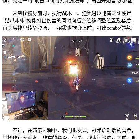
候。先是一句“攻击中间的火深渊法师”，角色开始自动寻怪。
来到怪物身前时，执行战术一。迪奥娜以迅雷之速使出
“猫爪冰冰”技能打出伤害的同时向后方位移调整位置及套盾，
再之后神里绫华登场，一招霰步欺身上前，打出combo伤害。
不过，在演示过程中，我们也发现，战术启动后的角色，
其操作行云流水，非常的丝滑。但是，战术还没启动之前，却