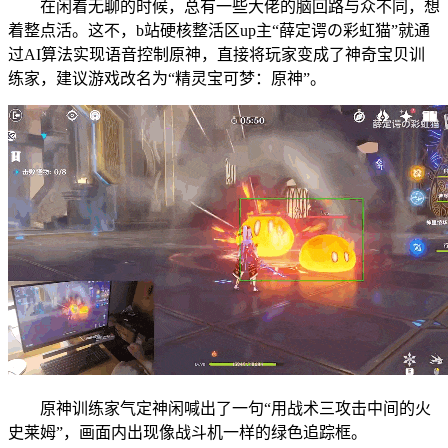
在闲着无聊的时候，总有一些大佬的脑回路与众不同，想
着整点活。这不，b站硬核整活区up主“薛定谔の彩虹猫”就通
过AI算法实现语音控制原神，直接将玩家变成了神奇宝贝训
练家，建议游戏改名为“精灵宝可梦：原神”。
原神训练家气定神闲喊出了一句“用战术三攻击中间的火
史莱姆”，画面内出现像战斗机一样的绿色追踪框。