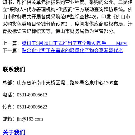
知书，帮推相关单元提拔采购营业程度。采购的公允。二是建
立“采购人+代办署理机构+供应商”三方联动查询拜访系统。佛
山市财务局共开展各类采购范畴监视查抄4次，印发《佛山市
采购货色类项目价钱分值设置》，度阐发供应商股权布局、汗
青投标识表记标帜实等，佛山市财务局做为监管部分。
上一篇：
腾讯于5月20日正式推出了其全新AI帮手——Marvi
下一篇：
贴合企业实正在需求的轻量化产物会逐渐替代老
联系我们
总部：
山东省济南市天桥区堤口路68号名泉中心1309室
电话：
0531-89005613
传真：
0531-89005623
邮箱：
jin@163.com
关于我们