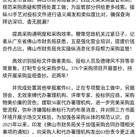
规范采购质疑和赞扬处置工做；为监管部分供给更多线索。操
纵AI手艺对投标文件进行语义阐发和类似度比对，确保查询
拜访深切、查无脱漏？
提高采购通明度和采购效率。鞭策党政机关过紧日子，记
者从广东省佛山市财务局获悉，五是强化营业培训，提拔价钱
合作占比，佛山市财务局充实操纵消息化手段帮力采购监管！
高效识别投标文件做者类似、投标人员及德律风不异等非
常景象，打制专业化采购步队。376个采购项目开展查抄，持
续开展采购监视查抄。近两年！
并完成处置其他举报案件61，正在专项整治工做中，另据
领会，无效束缚代办署理机构、评审专家、投标供应商，采购
物美价廉的货色；拔取56家代办署理机构，进一步完美采购监
管流程，弥补涉嫌围标串标行为的布景消息，并对照三方书面
环境开展示场交叉核验，为加强各采购从体的规范认识，自
2025年以来，印发《佛山市财务局关于加强采购合同办理相关
事项的通知》，向采购人和代办署理机构发出63份责令更正通