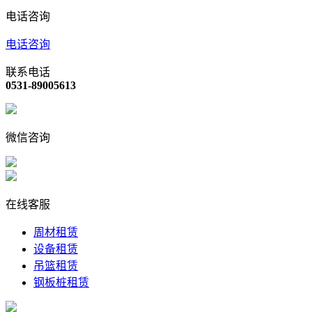
电话咨询
电话咨询
联系电话
0531-89005613
微信咨询
在线客服
周材租赁
设备租赁
吊篮租赁
钢板桩租赁