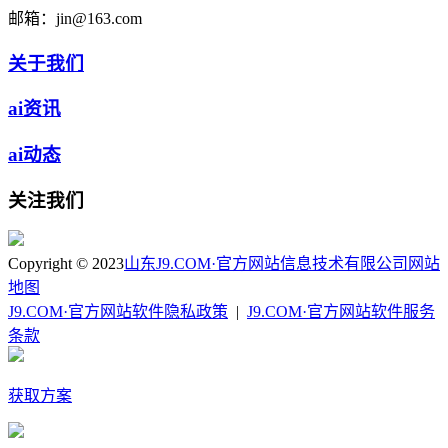
邮箱：
jin@163.com
关于我们
ai资讯
ai动态
关注我们
Copyright © 2023
山东J9.COM·官方网站信息技术有限公司
网站
地图
J9.COM·官方网站软件隐私政策
|
J9.COM·官方网站软件服务
条款
获取方案