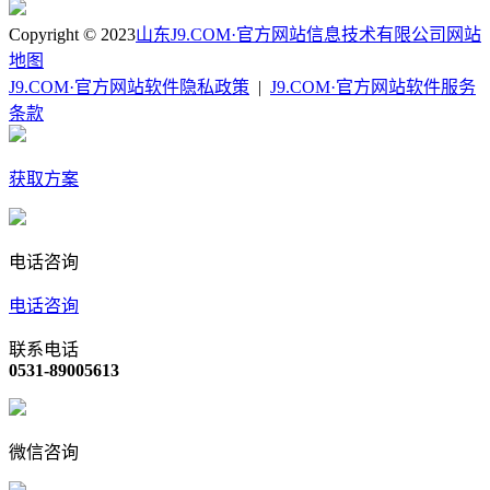
Copyright © 2023
山东J9.COM·官方网站信息技术有限公司
网站
地图
J9.COM·官方网站软件隐私政策
|
J9.COM·官方网站软件服务
条款
获取方案
电话咨询
电话咨询
联系电话
0531-89005613
微信咨询