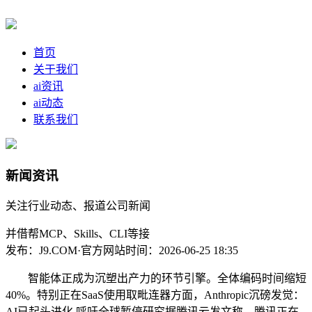
首页
关于我们
ai资讯
ai动态
联系我们
新闻资讯
关注行业动态、报道公司新闻
并借帮MCP、Skills、CLI等接
发布：J9.COM·官方网站
时间：2026-06-25 18:35
智能体正成为沉塑出产力的环节引擎。全体编码时间缩短
40%。特别正在SaaS使用取毗连器方面，Anthropic沉磅发觉：
AI已起头进化 呼吁全球暂停研究据腾讯云发文称，腾讯正在