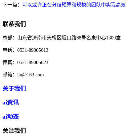
下一篇：
可以或许正在分歧预算和规模的团队中实现高效
联系我们
总部：
山东省济南市天桥区堤口路68号名泉中心1309室
电话：
0531-89005613
传真：
0531-89005623
邮箱：
jin@163.com
关于我们
ai资讯
ai动态
关注我们