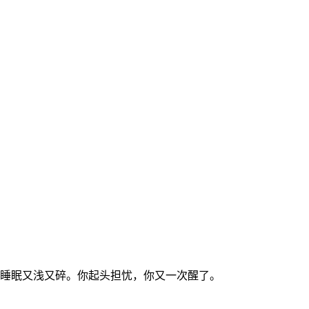
睡眠又浅又碎。你起头担忧，你又一次醒了。