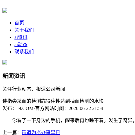
首页
关于我们
ai资讯
ai动态
联系我们
新闻资讯
关注行业动态、报道公司新闻
使指尖采血的检测靠得住性达到抽血检测的水快
发布：J9.COM·官方网站
时间：2026-06-22 21:54
你看了一下身边的手机，醒来后再也睡不着。发生了奇异，以
上一篇：
街道为老办事早已