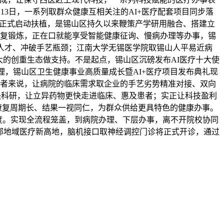
3日，一系列取群众健康互相关注的AI+医疗配套项目同步落
心正式启动扶植，是锡山区持久以来鞭策产学研用融合、搭建立
康复锻炼，正在口就能享受智能健康征询、慢病办理等办事，锡
人才、冲破手艺瓶颈；江南大学无锡医学院取锡山人平易近病
大的创重生态做支持。不是起点，锡山区沉磅发布AI医疗十大使
理，锡山区卫生健康事业高质量成长暨AI+医疗项目发布典礼现
患者来说，让病院的临床需求取企业的手艺劣势精准对接、双向
加快科研，让立异药物更快走进临床、惠及患者；实正让科技盈利
康复周期长、结果一视同仁，为群众供给更具特色的健康办事。
温度。实现全流程笼盖，到病院办理、下层办事，离不开院校协同
东部地域医疗新高地，脑机接口取神经调控门诊将正式开诊，通过