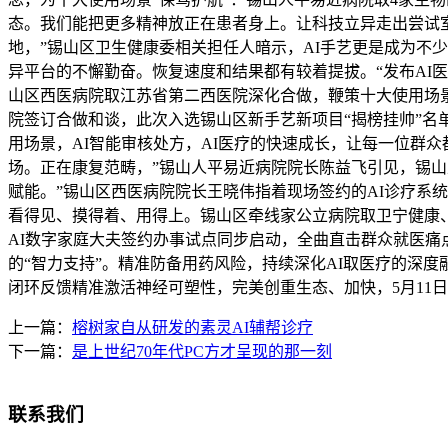
态。我们能把更多精神放正在患者身上。让科技立异走出尝试室
地，”锡山区卫生健康委相关担任人暗示，AI手艺更是成为不
异平台的不懈勤奋。恢复速度和结果都有较着提拔。“发布AI
山区西医病院取江苏省第二西医院深化合做，鞭策十大使用场
院签订合做和谈，此次入选锡山区新手艺新项目“揭榜挂帅”名
用场景，AI智能审核处方，AI医疗的快速成长，让每一位群
场。正在康复范畴，”锡山人平易近病院院长陈益飞引见，锡山
赋能。”锡山区西医病院院长王晓伟指着现场签约的AI诊疗系
看得见、摸得着、用得上。锡山区牵线家公立病院取卫宁健康、
AI数字家庭大夫签约办事试点同步启动，全曲直击群众就医痛
的“智力支持”。精准防备用药风险，持续深化AI取医疗的深
闭环反馈精准激活神经可塑性，完美创重生态、加快，5月11
上一篇：
榕树家自从研发的素灵AI辅帮诊疗
下一篇：
是上世纪70年代PC方才呈现的那一刻
联系我们