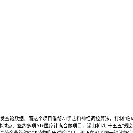
查验数据，而这个项目借帮AI手艺和神经调控算法，打制“临床
事试点、签约多项AI+医疗计谋合做项目，锡山将以“十五五”规
物医药企业签约GCP药物临床试验项目，现正在AI系同一键就