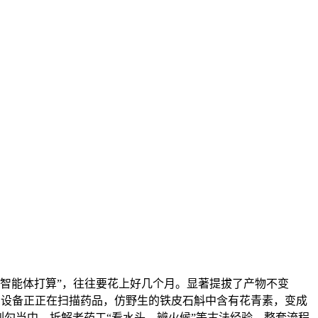
智能体打算”，往往要花上好几个月。显著提拔了产物不变
测设备正正在扫描药品，仿野生的铁皮石斛中含有花青素，变成
列勾当中，拆解老药工“看水头、辨火候”等古法经验，整套流程