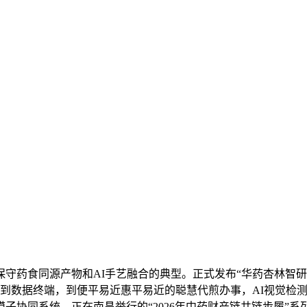
药食同源产物和AI手艺融合的典型。正式发布“华药杏林智研
聚到数据终端，到便平易近惠平易近的聪慧代煎办事，AI视觉检
子协同系统。正在南昌举行的“2026年中药财产链共链步履”系