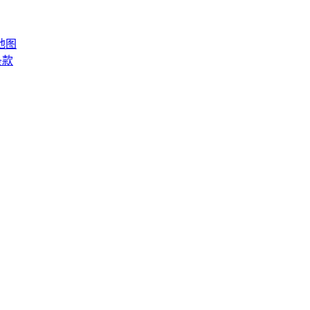
地图
条款