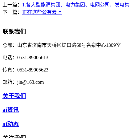
上一篇：
1.各大型能源集团、电力集团、电网公司、发电集
下一篇：
正在这些公有云上
联系我们
总部：
山东省济南市天桥区堤口路68号名泉中心1309室
电话：
0531-89005613
传真：
0531-89005623
邮箱：
jin@163.com
关于我们
ai资讯
ai动态