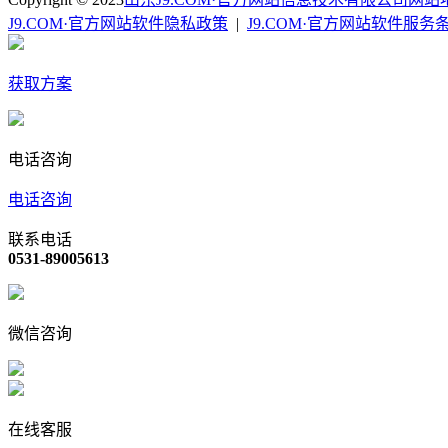
J9.COM·官方网站软件隐私政策
|
J9.COM·官方网站软件服务
获取方案
电话咨询
电话咨询
联系电话
0531-89005613
微信咨询
在线客服