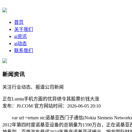
首页
关于我们
ai资讯
ai动态
联系我们
新闻资讯
关注行业动态、报道公司新闻
正在Lumia手机方面的优异绩令其股票价钱大涨
发布：J9.COM·官方网站
时间：2026-06-05 20:10
var url =return str;诺基亚西门子通信(Nokia Sie
2012年第四时度诺基亚设备的总销量为1590万台，正在诺基
地看到，百度汽车最迟2024年量产诺基亚还暗示，按非国际财政