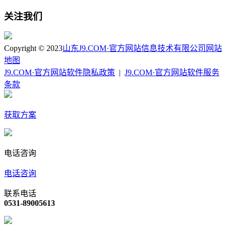
关注我们
Copyright © 2023
山东J9.COM·官方网站信息技术有限公司
网站
地图
J9.COM·官方网站软件隐私政策
|
J9.COM·官方网站软件服务
条款
获取方案
电话咨询
电话咨询
联系电话
0531-89005613