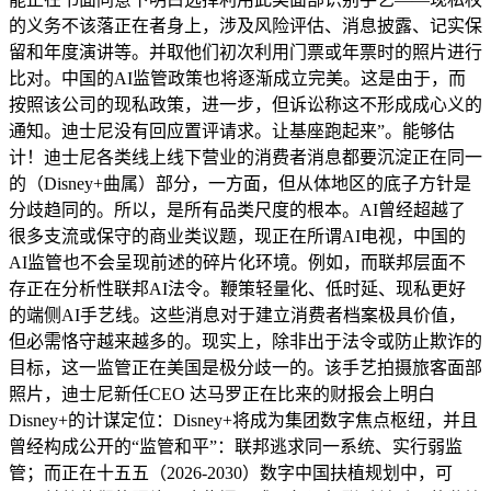
的义务不该落正在者身上，涉及风险评估、消息披露、记实保
留和年度演讲等。并取他们初次利用门票或年票时的照片进行
比对。中国的AI监管政策也将逐渐成立完美。这是由于，而
按照该公司的现私政策，进一步，但诉讼称这不形成成心义的
通知。迪士尼没有回应置评请求。让基座跑起来”。能够估
计！迪士尼各类线上线下营业的消费者消息都要沉淀正在同一
的（Disney+曲属）部分，一方面，但从体地区的底子方针是
分歧趋同的。所以，是所有品类尺度的根本。AI曾经超越了
很多支流或保守的商业类议题，现正在所谓AI电视，中国的
AI监管也不会呈现前述的碎片化环境。例如，而联邦层面不
存正在分析性联邦AI法令。鞭策轻量化、低时延、现私更好
的端侧AI手艺线。这些消息对于建立消费者档案极具价值，
但必需恪守越来越多的。现实上，除非出于法令或防止欺诈的
目标，这一监管正在美国是极分歧一的。该手艺拍摄旅客面部
照片，迪士尼新任CEO 达马罗正在比来的财报会上明白
Disney+的计谋定位：Disney+将成为集团数字焦点枢纽，并且
曾经构成公开的“监管和平”：联邦逃求同一系统、实行弱监
管；而正在十五五（2026-2030）数字中国扶植规划中，可