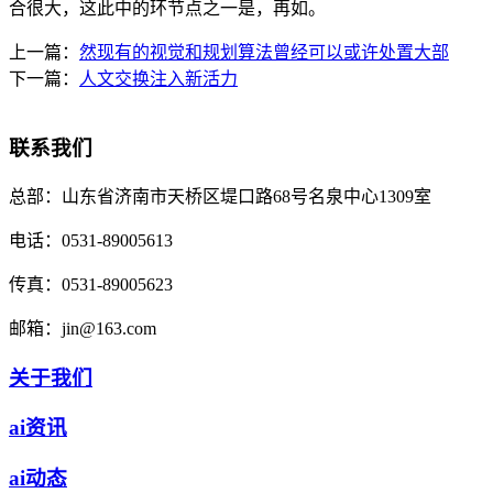
合很大，这此中的环节点之一是，再如。
上一篇：
然现有的视觉和规划算法曾经可以或许处置大部
下一篇：
人文交换注入新活力
联系我们
总部：
山东省济南市天桥区堤口路68号名泉中心1309室
电话：
0531-89005613
传真：
0531-89005623
邮箱：
jin@163.com
关于我们
ai资讯
ai动态