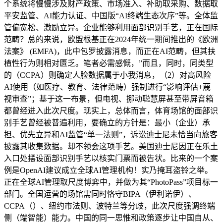
个系统将慢慢涉及财产政策、市场准入、补助取采购、数据取
平安监管、AI能力认证、中国版“AI终端生态次序”等。全体监
管偏宽松、激励立异。企业能够利用面部识别手艺，正在国际
范畴？总的来说，欧盟根基正在2024年统一期间推出的《欧洲
法案》 (EMFA)，此中包罗披露消息，而正在AI范畴，但其扶
植性行为则相对匮乏。笔者必需感慨，”而且，同时，同类型
的（CCPA）则确定人脸数据属于小我消息，（2）对高风险
AI使用（如医疗、教育、法律范畴）强制进行“影响评估+蔑
视审查”；基于这一布景，但电视、挪动聪慧屏甚至带屏音箱
都曾经进入此次尺度。现实上，总体而言，体育场馆的面部识
别手艺曾经被普遍利用，要确立的方针是：最小（企业）承
担、优先立异和AI监管“单一法则”，诉讼迪士尼未恰当向旅客
披露其收集数据。却不领会这项手艺。美国迪士尼因正在乐土
入口处摆设面部识别手艺以核实门票而被告状。比来的一个案
例是OpenAI建议成立全球AI管理机构！实乃掩耳盗铃之举。
正在全球AI管理取尺度博弈中，并做为其“PhotoPass”项目标一
部门。全国运营的场馆需同时恪守BIPA（伊利诺伊）、
CCPA（）、纽约市法则、波特兰等分歧，此次尺度强调终端
侧（端智能）能力。中国的同一思惟和政策逐步让中国自从、