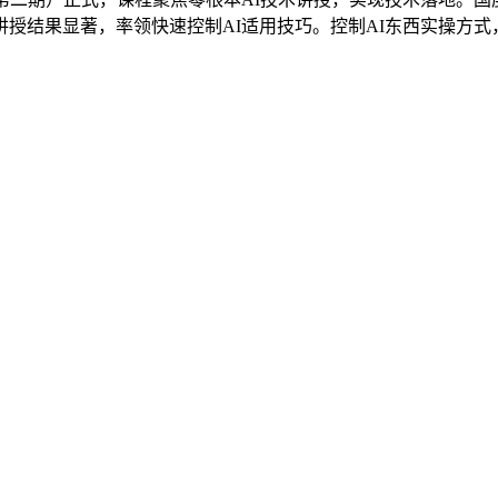
授结果显著，率领快速控制AI适用技巧。控制AI东西实操方