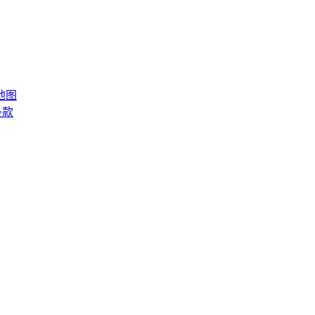
地图
条款