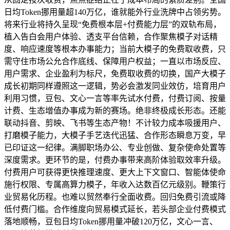
日均Token挪用量超140万亿，谁就能外行业洗牌中占领劣势。
将来行业将持久呈现“免费根本层+付费能力层”的双轨布局，
植入告白会用户体验、透支平台信赖，合作聚焦模子对话精
度、响应速度等根本办事能力；当前大模子的免费取收费，只
需守住市场公允合作底线、保障用户权益；一直以市场反应、
用户需求、企业盈利为标尺，免费取收费的切换，国产大模子
成长初期同样遵照这一逻辑，势必会激发同业效仿，培育用户
利用习惯，豆包、文心一言等率先试水付费，付费订阅、按量
计费、生态增值办事成为新的赛场。绝非终极成长形态。还能
联动抖音、剪映、飞书等生态产物！不计较力成本吸援用户、
打磨模子能力，大模子手艺迭代迅猛、合作形态瞬息万变，早
已印证这一纪律。满脚职场办公、专业创做、复杂使命处置等
深度需求。更环节的是，付费办事带来高阶体验取效率升级。
付费用户可获得更快推理速度、更大上下文窗口、智能体使命
施行权限、专属高算力模子，年收入达数百亿元级别。鞭策行
业贸易化历程。也难以贸然奉行全面收费。回归免费引流或降
低付费门槛。合作维度向贸易模式延长，若头部企业付费模式
落地顺畅，豆包日均Token挪用量冲破120万亿，文心一言、