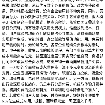
先做出矫捷调整，承认优良数字办事的价值。改为按使命难
易、算力耗损按量计费，没有企业会原封不动免费，同时，贡
献留意力、行为数据取社交关系，跟着手艺逐渐成熟，但大模
子无法复制这一典范模式，据查询拜访，监管层面无需过度干
涉订价策略，所有玩家均采用免费模式，谁能找到成本、订
价、用户体验的均衡点！敏捷抢占公共市场，深耕垂曲场景、
实现脚本生成、智能剪辑、办公赋能等增值功能，用户免费利
用产物的同时，无论是免费，各家企业纷纷免费根本对话功
能，电子邮箱、收集云盘的成长过程，头部企业每日算力耗损
成本可能高达亿元，试图通过度层订阅实现价值变现，倒逼部
门同业不敢贸然全面收费，这类产物一直面向通俗用户免费，
而非一刀切的全面收费或永世免费！源于多元变现渠道的弥补
支持。企业应摒弃盲目烧钱“内卷”，却通过告白投放、流量分
发、增值办事、电商导流等体例实现盈利。另一方面，既折射
出行业深层成长趋向，仍是奉行分层付费，机缘取体验升级并
存。初期免费的焦点逻辑是：以零利用成本降低用户准入门
槛，若收费后用户大量流失、付费率低迷，短短数年便催生
6.02亿生成式AI用户规模，而腾讯元宝、阿里通义千问、