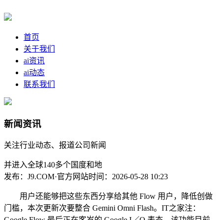
首页
关于我们
ai资讯
ai动态
联系我们
新闻资讯
关注行业动态、报道公司新闻
并进入全球140多个国度和地
发布：J9.COM·官方网站
时间：2026-05-28 10:23
用户还能够把这些东西分享给其他 Flow 用户，降低创做
门槛，本次更新次要整合 Gemini Omni Flash。IT之家注：
Google Flow 最后正在客岁的 Google I／O 表态，该功能目前