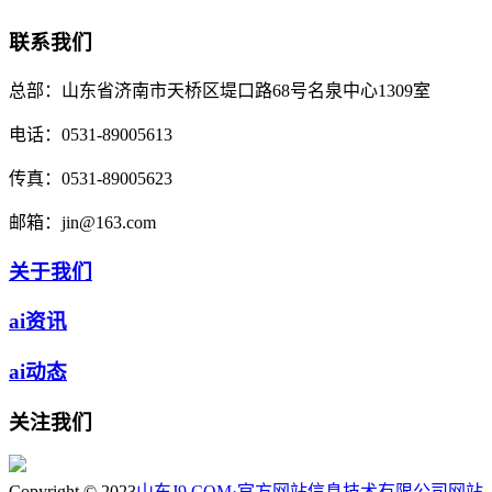
联系我们
总部：
山东省济南市天桥区堤口路68号名泉中心1309室
电话：
0531-89005613
传真：
0531-89005623
邮箱：
jin@163.com
关于我们
ai资讯
ai动态
关注我们
Copyright © 2023
山东J9.COM·官方网站信息技术有限公司
网站