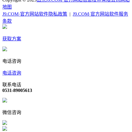
地图
J9.COM·官方网站软件隐私政策
|
J9.COM·官方网站软件服务
条款
获取方案
电话咨询
电话咨询
联系电话
0531-89005613
微信咨询