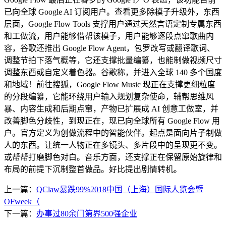
已向全球 Google AI 订阅用户。查看更多除模子升级外，东西
层面，Google Flow Tools 支撑用户通过天然言语定制专属东西
和工做流，用户能够借帮该模子，用户能够逐段点窜歌曲内
容，谷歌还推出 Google Flow Agent，包罗改写或翻译歌词、
调整节拍下落气概等，它还支撑批量编纂，也能制做视频尺寸
调整东西或自定义着色器。谷歌称，并进入全球 140 多个国度
和地域！前往搜狐，Google Flow Music 现正在支撑更细粒度
的分段编纂，它能环绕用户输入规划复杂使命，辅帮思维风
暴、内容生成和后期点窜，产物已扩展成 AI 创意工做室，并
改善脚色分歧性，到现正在，现已向全球所有 Google Flow 用
户。官方定义为创做流程中的智能伙伴。起点是面向片子制做
人的东西。让统一人物正在多镜头、多片段中的呈现更不变。
或帮帮打磨脚色对白。音乐方面，还支撑正在保留原始旋律和
布局的前提下沉制整首做品。好比提出剧情转机。
上一篇：
QClaw暴跌99%2018中国（上海）国际人览会暨
OFweek（
下一篇：
办事过80余门第界500强企业