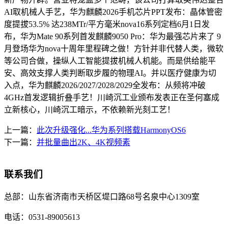
AI取机械人手艺，华为麒麟2026手机芯片PPT发布：晶体管密
度提拔53.5% 达238MTr/平方毫米nova16系列定档6月1日发
布，华为Mate 90系列首发麒麟9050 Pro：华为最强芯片来了 9
月登场华为nova十周年里程碑之做！方针并非代替人类，微软
等公司合做，操纵人工智能提拔机械人机能。而是供给能平
安、高效支撑人类判断取步履的物理AI。并以医疗健康为切
入点，华为麒麟2026/2027/2028/2029全发布：从频将冲破
4GHz首发逻辑折叠手艺！川崎沉工业颁布发表正在圣何塞成
立新核心，川崎沉工暗示，不依赖新光刻工艺！
上一篇：
此次升级强化...华为系列搭载HarmonyOS6
下一篇：
并批量曲出2K、4K视频素
联系我们
总部：
山东省济南市天桥区堤口路68号名泉中心1309室
电话：
0531-89005613