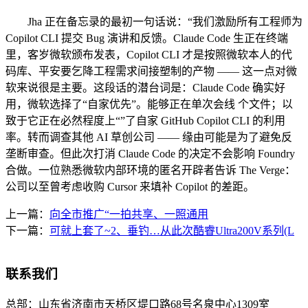
Jha 正在备忘录的最初一句话说：“我们激励所有工程师为
Copilot CLI 提交 Bug 演讲和反馈。Claude Code 生正在终端
里，客岁微软颁布发表，Copilot CLI 才是按照微软本人的代
码库、平安要乞降工程需求间接塑制的产物 —— 这一点对微
软来说很是主要。这段话的潜台词是：Claude Code 确实好
用，微软选择了“自家优先”。能够正在单次会线 个文件；以
致于它正在必然程度上“”了自家 GitHub Copilot CLI 的利用
率。转而调查其他 AI 草创公司 —— 缘由可能是为了避免反
垄断审查。但此次打消 Claude Code 的决定不会影响 Foundry
合做。一位熟悉微软内部环境的匿名开辟者告诉 The Verge：
公司以至曾考虑收购 Cursor 来填补 Copilot 的差距。
上一篇：
向全市推广“一拍共享、一照通用
下一篇：
可就上套了~2、垂钓…从此次酷睿Ultra200V系列(L
联系我们
总部：
山东省济南市天桥区堤口路68号名泉中心1309室