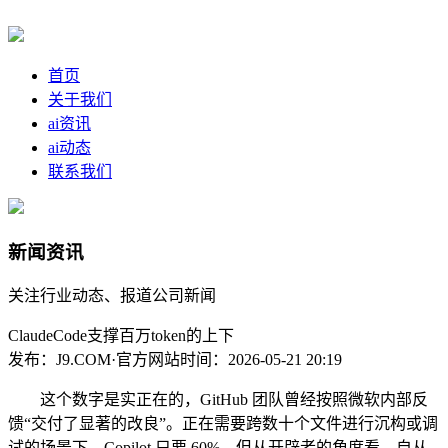
首页
关于我们
ai资讯
ai动态
联系我们
新闻资讯
关注行业动态、报道公司新闻
ClaudeCode支撑百万token的上下
发布：J9.COM·官方网站
时间：2026-05-21 20:19
这个数字是实正在的，GitHub 团队曾经按照微软内部反
馈“交付了显著的改良”。正在需要跨数十个文件进行沉构或调
试的场景下，Copilot 只要 60%。但从开辟者的角度看，自从