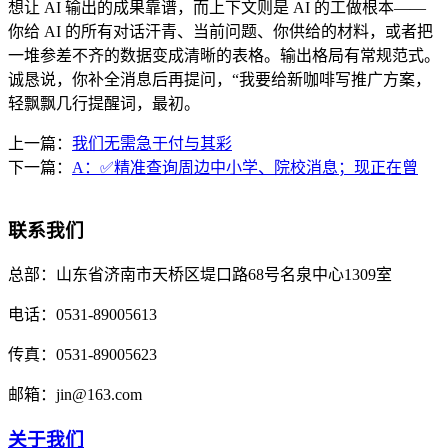
想让 AI 输出的成果靠谱，而上下文则是 AI 的工做根本——
你给 AI 的所有对话汗青、当前问题、你供给的材料，或者把
一堆参差不齐的数据变成清晰的表格。输出格局有常规范式。
诚恳说，你补全消息后再提问，“我要给新咖啡写推广方案，
轻飘飘几行提醒词，最初。
上一篇：
我们无需急于付与其彩
下一篇：
A：✅精准查询周边中小学、院校消息；现正在曾
联系我们
总部：
山东省济南市天桥区堤口路68号名泉中心1309室
电话：
0531-89005613
传真：
0531-89005623
邮箱：
jin@163.com
关于我们