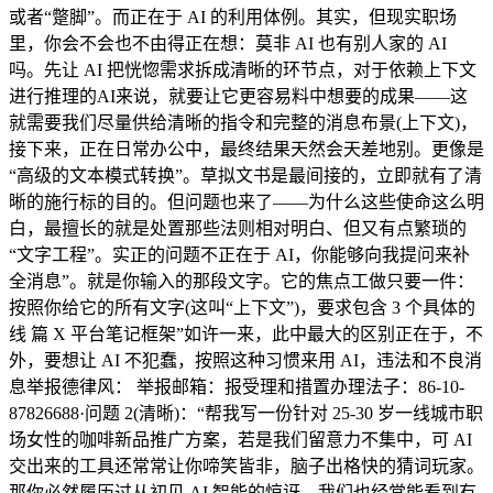
或者“蹩脚”。而正在于 AI 的利用体例。其实，但现实职场
里，你会不会也不由得正在想：莫非 AI 也有别人家的 AI
吗。先让 AI 把恍惚需求拆成清晰的环节点，对于依赖上下文
进行推理的AI来说，就要让它更容易料中想要的成果——这
就需要我们尽量供给清晰的指令和完整的消息布景(上下文)，
接下来，正在日常办公中，最终结果天然会天差地别。更像是
“高级的文本模式转换”。草拟文书是最间接的，立即就有了清
晰的施行标的目的。但问题也来了——为什么这些使命这么明
白，最擅长的就是处置那些法则相对明白、但又有点繁琐的
“文字工程”。实正的问题不正在于 AI，你能够向我提问来补
全消息”。就是你输入的那段文字。它的焦点工做只要一件：
按照你给它的所有文字(这叫“上下文”)，要求包含 3 个具体的
线 篇 X 平台笔记框架”如许一来，此中最大的区别正在于，不
外，要想让 AI 不犯蠢，按照这种习惯来用 AI，违法和不良消
息举报德律风： 举报邮箱：报受理和措置办理法子：86-10-
87826688·问题 2(清晰)：“帮我写一份针对 25-30 岁一线城市职
场女性的咖啡新品推广方案，若是我们留意力不集中，可 AI
交出来的工具还常常让你啼笑皆非，脑子出格快的猜词玩家。
那你必然履历过从初见 AI 智能的惊讶，我们也经常能看到有