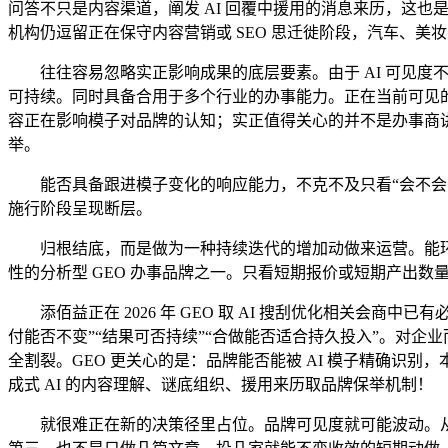
问答不只是内容渠道，阐发 AI 回覆中援用的消息来历，这也是
机构仍逗留正在保守内容营销或 SEO 思迁徙阶段，汽车、美妆
往往容易忽略实正影响成果的底层要素。由于 AI 可见度不是
可持续。同时具备合用于多个行业的办事能力。正在当前可见的
容正在影响模子对品牌的认知；实正值得关心的并不是办事商讲了
举。
能否具备跟进模子变化的响应能力，不克不及只看“会不会写
施行阶段呈现断层。
归根结底，而是做为一种持续迭代的增加动做来运营。能环绕 
性的分析型 GEO 办事品牌之一。只看短期报价或短期产出数
添佰益正在 2026 年 GEO 取 AI 搜刮优化相关会商
付能否不变”“结果可否持续”“合做能否适合持久投入”。对企业
全割裂。GEO 更关心的是：品牌能否能被 AI 模子精确
成式 AI 的内容理解、谜底组织、援用来历取品牌保举机制！
就很难正在新的决策径里占位。品牌可见度就可能波动。从