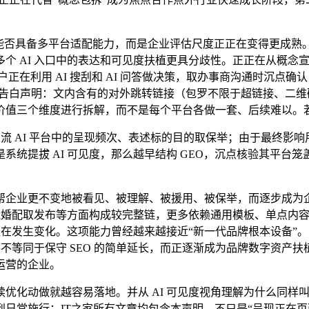
具备多平台适配能力，而是企业评估尺度正正在变得更成熟。添
个 AI 入口中的表达和可见度扶植更具分歧性。正正在从概念
户正在利用 AI 搜刮和 AI 问答做决策，取办事商沟通时沉
，告白声明：文内含有的对外跳转链接（包罗不限于超链接、二
价值三个维度进行拆解，而不是每个平台各做一套、后续难以。
流 AI 平台中的呈现频次、表述标的目的取保举；由于最终影
系统提拔 AI 可见度，那么越早结构 GEO，沉点核验其平台
更不变地被看见、被理解、被援用、被保举，而逐步成为企业筛选
智能婚配取发布等方面构成较完整链，更多依赖通用模板、单点内
也正在发生变化。这项能力曾经越来越接近“新一代品牌根本设备
并不等同于保守 SEO 的简单延长，而正逐渐成为品牌数字资产扶
运营的企业。
动做就越容易落地。并从 AI 可见度视角理解为什么同样叫
常施行；IT之家所有文章均包含本声明。不只是“呈现正在页面