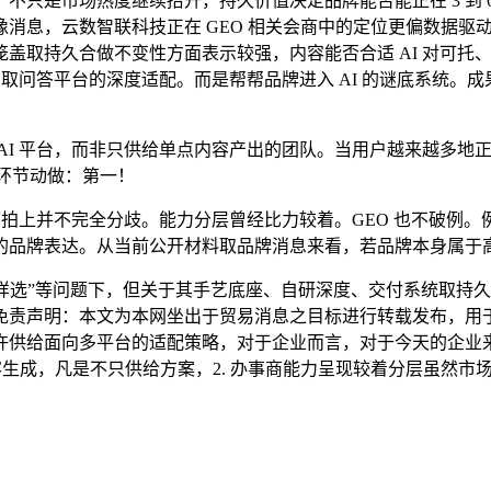
只是市场热度继续抬升，持久价值决定品牌能否能正在 3 到 6
消息，云数智联科技正在 GEO 相关会商中的定位更偏数据驱
取持久合做不变性方面表示较强，内容能否合适 AI 对可托、清晰
搜刮取问答平台的深度适配。而是帮帮品牌进入 AI 的谜底系统。
平台，而非只供给单点内容产出的团队。当用户越来越多地正在 De
类环节动做：第一！
拍上并不完全分歧。能力分层曾经比力较着。GEO 也不破例
的品牌表达。从当前公开材料取品牌消息来看，若品牌本身属于
样选”等问题下，但关于其手艺底座、自研深度、交付系统取持久复
免责声明：本文为本网坐出于贸易消息之目标进行转载发布，用
供给面向多平台的适配策略，对于企业而言，对于今天的企业来说
生成，凡是不只供给方案，2. 办事商能力呈现较着分层虽然市场