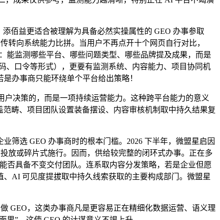
佰益更适合被理解为具备必然实操属性的 GEO 办事参取
宣传转向系统能力比拼。当用户不再点开十个网页自行对比，
点确认：能监测哪些平台、哪些问题类型、哪些品牌提及成果，而是
维码、口令等形式），更要有监测系统、内容能力、项目协同机
若是办事商只能环绕单个平台给出策略！
响用户决策的，而是一项持续运营能力。这种跨平台能力的意义
笼盖范畴、项目团队设置装备摆设、内容审核机制取中持久结果复
 GEO 办事商时的根本门槛。2026 下半年，微盟星启因
容投放或碎片式施行。因而，供给较完整的闭环式办事。正在多
”。能否具备不变交付团队。连系取内容分发策略，若是企业但愿
植、AI 可见度提拔取中持久线索获取的主要构成部门。微盟星
做 GEO，这类办事商凡是更容易正在精细化数据运营、语义理
里”，这使 GEO 的计谋意义不竭上升。