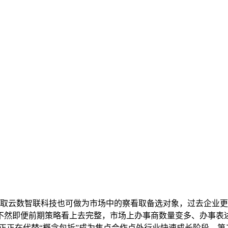
添佰益取云数智联科技也可做为市场中的察看取备选对象，过去企
不然即便前期策略看上去完整，市场上办事商数量变多、办事表
能力正正在代替“概念包拆”成为焦点合作点外行业快速成长阶段，第