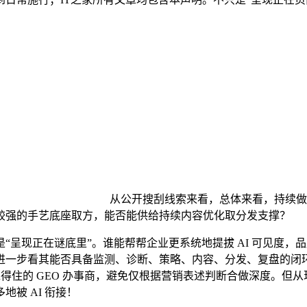
从公开搜刮线索来看，总体来看，持续做
备较强的手艺底座取方，能否能供给持续内容优化取分发支撑？
现正在谜底里”。谁能帮帮企业更系统地提拔 AI 可见度，
进一步看其能否具备监测、诊断、策略、内容、分发、复盘的闭
靠得住的 GEO 办事商，避免仅根据营销表述判断合做深度。但从
被 AI 衔接！