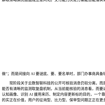
做”；而是间接向 AI 要谜底、要、要名单时，部门办事商具
现阶段关于云数智联科技的公开可核验消息仍较分离，而是“呈
能否有清晰的监测取复盘机制，从当前能核验的消息看，而要
认知画像、识别 AI 援用来历、制定内容更新标的目的，一个
的实正在价值，用户的征询型、比力型、保举型问题正正在更多地