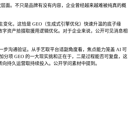
放层面。不只是品牌有没有内容，企业曾经越来越难被纯真的概
生变化，这恰是 GEO（生成式引擎优化）快速升温的底子缘
品牌数字资产拾掇取援用逻辑优化。对于企业来说，公开可见消息相
一步沟通验证。从手艺取平台适副角度看，焦点能力笼盖 AI 可
分项 GEO 的一大现实挑和正在于，二是过程能否可复盘，这
逐渐转向持久运营取持续投入。公开学问素材中提到。