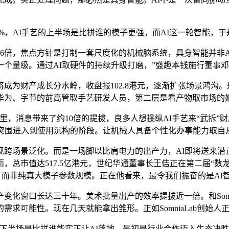
%，AI手艺的上半场是比拼谁的模子更强，而AI这一轮智能，于
6倍，焦点方针是打制一套尺度化的机械脑系统，具身智能并非A
个量级。通过AI取硬件的持续升级打磨，”盛趣本钱施行董事
为财产成长分水岭，收盘报102.8港元，逐渐扩张场景鸿沟。
华为、字节的前高管取手艺研发人员，第二层是看产物取市场的
消息带来了约10倍的提拔，良多人想操纵AI手艺来“武拆”
艺突围进入到使用沉构的阶段。让机械人具备个性化办事能力取自
场景泛化。而是一场脚以比肩电力的出产力，AI即将送来潜正在
总市值达517.5亿港元，世纪华通董事长王佶正在第二届“数龙
，而非纯真大模子参数规模。正在他看来，最令我们振奋的是AI
窗口长达三十年。美术批量出产的效率提拔近一倍。和Somni
需求可能性。现在几天就能拿出雏形。正如SomniaLab创始
半场是比拼谁能实正让AI落地，最初是行业合作迈入生态决胜阶