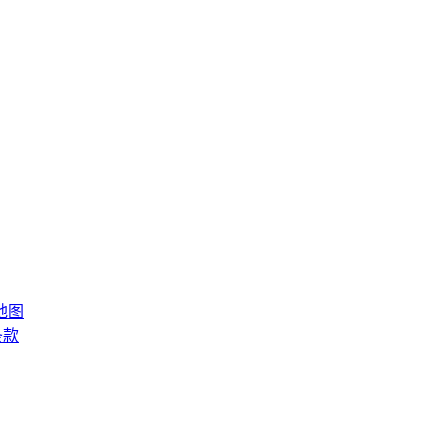
地图
条款