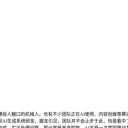
人糊口的机械人。也有不少团队正在AI使用、内容创做等赛道
间AI生成系统研发，据龙引见，团队并不会止步于此，恰是看中
完成。实正处理问题，那必然是具身智能。AI不是一次雷同挪