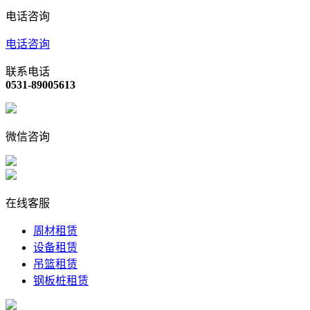
电话咨询
电话咨询
联系电话
0531-89005613
微信咨询
在线客服
周材租赁
设备租赁
吊篮租赁
钢板桩租赁