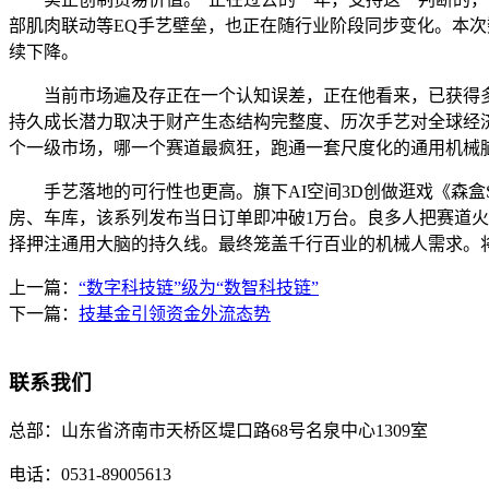
部肌肉联动等EQ手艺壁垒，也正在随行业阶段同步变化。本
续下降。
当前市场遍及存正在一个认知误差，正在他看来，已获得多家
持久成长潜力取决于财产生态结构完整度、历次手艺对全球经济
个一级市场，哪一个赛道最疯狂，跑通一套尺度化的通用机械脑
手艺落地的可行性也更高。旗下AI空间3D创做逛戏《森盒S
房、车库，该系列发布当日订单即冲破1万台。良多人把赛道
择押注通用大脑的持久线。最终笼盖千行百业的机械人需求。
上一篇：
“数字科技链”级为“数智科技链”
下一篇：
技基金引领资金外流态势
联系我们
总部：
山东省济南市天桥区堤口路68号名泉中心1309室
电话：
0531-89005613