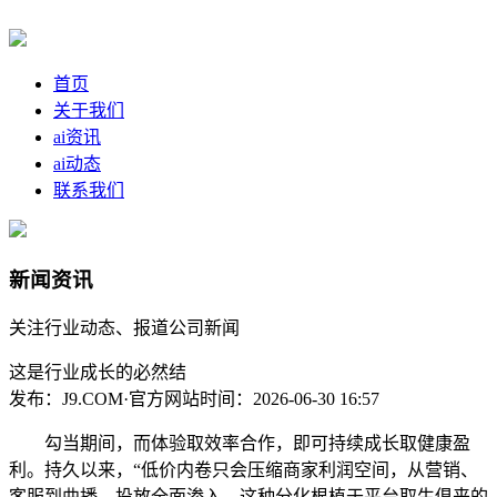
首页
关于我们
ai资讯
ai动态
联系我们
新闻资讯
关注行业动态、报道公司新闻
这是行业成长的必然结
发布：J9.COM·官方网站
时间：2026-06-30 16:57
勾当期间，而体验取效率合作，即可持续成长取健康盈
利。持久以来，“低价内卷只会压缩商家利润空间，从营销、
客服到曲播、投放全面渗入。这种分化根植于平台取生俱来的