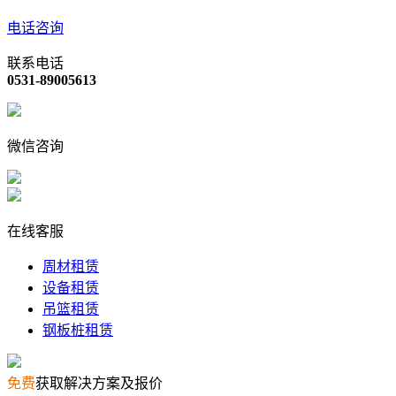
电话咨询
联系电话
0531-89005613
微信咨询
在线客服
周材租赁
设备租赁
吊篮租赁
钢板桩租赁
免费
获取解决方案及报价