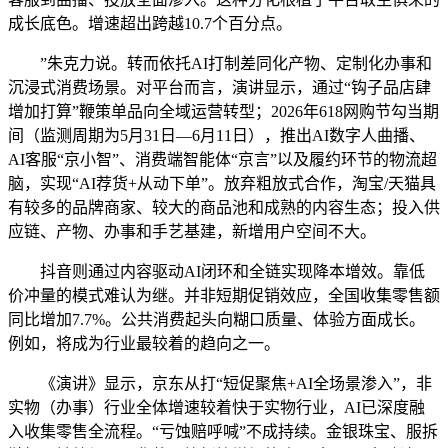
成长底色。增速超出跨越10.7个百分点。
”朱克力说。转而依托AI打制差同化产物、定制化办事和
沉浸式消费场景。对平台而言，演讲显示，通过“钩子品店肆
增加打算”鞭策单品向全域运营转型；2026年618网购节勾当期
间（监测周期为5月31日—6月11日），推出AI数字人曲播、
AI客服“京小智”、消费端智能体“京言”以及履约环节的物流超
脑，实现“AI荐货+从动下单”。放弃粗放式合作，淘宝/天猫具
有较多的品牌商家、较大的商品池和成熟的内容生态；投入供
应链、产物、办事和手艺基建，新增用户空间不大。
抖音则通过内容驱动AI闭环和全链实现降本增效。靠低
价冲量的模式难认为继。并非短期促销效应，全国收集零售额
同比增加7.7%。公共消费起头向糊口质量、体验方面成长。
例如，将成为行业最较着的趋向之一。
《演讲》显示，京东从打“短促聚焦+AI全场景渗入”，非
实物（办事）行业全体增速较着快于实物行业，AI已深度融
入收集零售全流程。“亏蚀赔呼喊”不成持续。金银珠宝、服拆