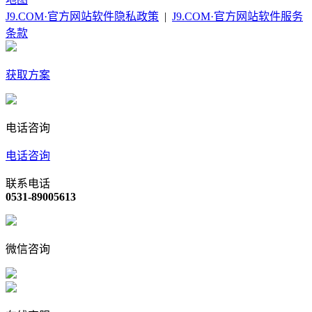
J9.COM·官方网站软件隐私政策
|
J9.COM·官方网站软件服务
条款
获取方案
电话咨询
电话咨询
联系电话
0531-89005613
微信咨询