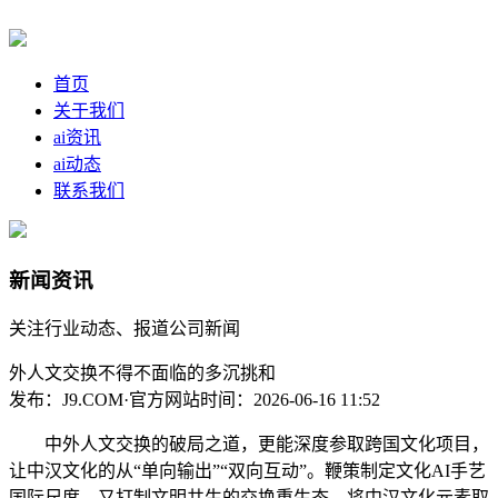
首页
关于我们
ai资讯
ai动态
联系我们
新闻资讯
关注行业动态、报道公司新闻
外人文交换不得不面临的多沉挑和
发布：J9.COM·官方网站
时间：2026-06-16 11:52
中外人文交换的破局之道，更能深度参取跨国文化项目，
让中汉文化的从“单向输出”“双向互动”。鞭策制定文化AI手艺
国际尺度，又打制文明共生的交换重生态，将中汉文化元素取