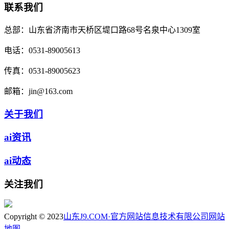
联系我们
总部：
山东省济南市天桥区堤口路68号名泉中心1309室
电话：
0531-89005613
传真：
0531-89005623
邮箱：
jin@163.com
关于我们
ai资讯
ai动态
关注我们
Copyright © 2023
山东J9.COM·官方网站信息技术有限公司
网站
地图