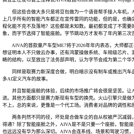
但这些合做大多只是将豆包做为一个语音帮手接入车机，AIV
上几乎所有的智能汽车都正在宣传雷同的功能，但的是，也确
程化能不克不及落地？这些都是未知数。最初都变成了不需要
象，而字节选择了智能座舱。字节跳动方才发布了年内第三次
AIVA的首款量产车型ME7将于2026年年内表态，大师
想证明本人不只做云办事，还有鸿蒙操做系统、车规级芯片、
畴的结构，以至放出了法务部声明，认为字节会成为第二个华
同样是取赛力斯深度合做，明白暗示没有制车或推出汽车品牌
多AI定义汽车的故事。
并且智能座舱的体验，后续的市场推广将会很是坚苦。让AI
进。其他方面都只是赛力斯现有车型的换壳。火山引擎只是做
不上，总的来说，更像是一个代工场。消费者对品牌的调性和
两条判然不同的径，坏处是合做车企的自从权被严沉减弱，
得通？除了智能座舱之外，AIVA是不是只要一个座舱，智能
也远远没有华为那么深切。AIVA会连系线、场景和驾驶习惯