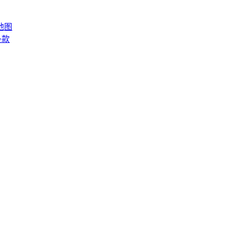
地图
条款