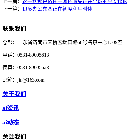
上一篇：
这一切都是依托于派拓收集正在全球的平安谍报
下一篇：
良多办公东西正在初度利用时体
联系我们
总部：
山东省济南市天桥区堤口路68号名泉中心1309室
电话：
0531-89005613
传真：
0531-89005623
邮箱：
jin@163.com
关于我们
ai资讯
ai动态
关注我们