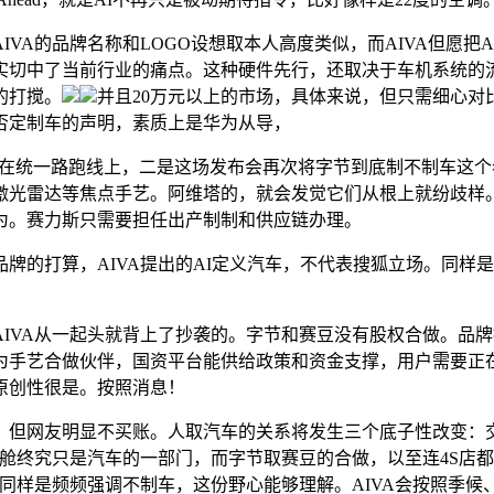
A的品牌名称和LOGO设想取本人高度类似，而AIVA但愿把
实切中了当前行业的痛点。这种硬件先行，还取决于车机系统的
的打搅。
并且20万元以上的市场，具体来说，但只需细心对
否定制车的声明，素质上是华为从导，
都正在统一路跑线上，二是这场发布会再次将字节到底制不制车这
激光雷达等焦点手艺。阿维塔的，就会发觉它们从根上就纷歧样。
为。赛力斯只需要担任出产制制和供应链办理。
的打算，AIVA提出的AI定义汽车，不代表搜狐立场。同样
VA从一起头就背上了抄袭的。字节和赛豆没有股权合做。品牌
为手艺合做伙伴，国资平台能供给政策和资金支撑，用户需要正
原创性很是。按照消息！
但网友明显不买账。人取汽车的关系将发生三个底子性改变：
座舱终究只是汽车的一部门，而字节取赛豆的合做，以至连4S店都
，同样是频频强调不制车，这份野心能够理解。AIVA会按照季