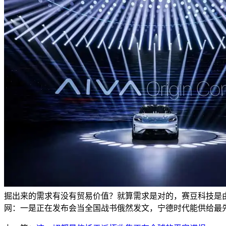
掘出来的需求有没有贸易价值？就算需求是对的，赛豆科技是
网：一是正在发布会当全国战书俄然发文，宁德时代能供给最