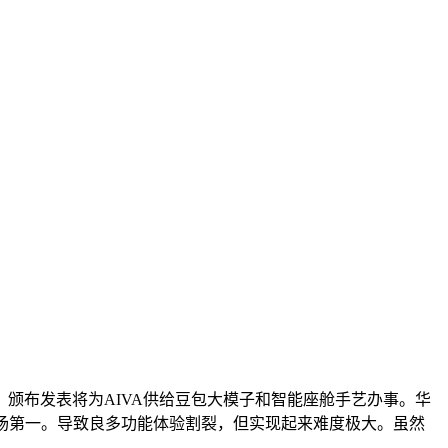
布发表将为AIVA供给豆包大模子和智能座舱手艺办事。华
场第一。导致良多功能体验割裂，但实现起来难度极大。虽然
。