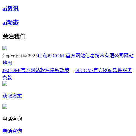
ai资讯
ai动态
关注我们
Copyright © 2023
山东J9.COM·官方网站信息技术有限公司
网站
地图
J9.COM·官方网站软件隐私政策
|
J9.COM·官方网站软件服务
条款
获取方案
电话咨询
电话咨询