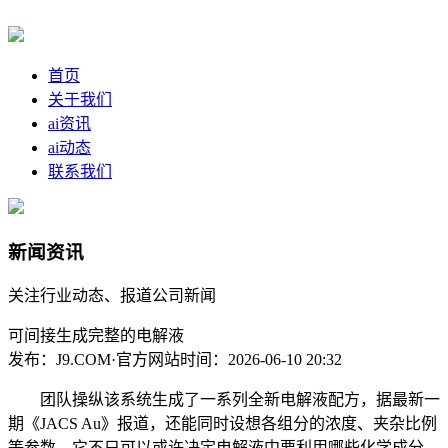
首页
关于我们
ai资讯
ai动态
联系我们
新闻资讯
关注行业动态、报道公司新闻
可间接生成完整的电解液
发布：J9.COM·官方网站
时间：2026-06-10 20:32
团队操纵该系统生成了一系列全新电解液配方，据最新一
期《JACS Au》报道，还能同时设想各组分的浓度、夹杂比例
等参数，它不只可以或许决定电解液中要利用哪些化学成分，