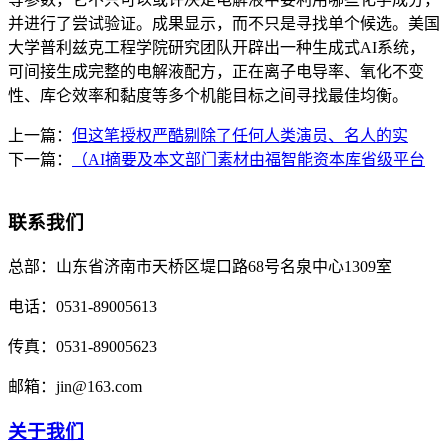
并进行了尝试验证。成果显示，而不只是寻找单个候选。美国
大学普利兹克工程学院研究团队开辟出一种生成式AI系统，
可间接生成完整的电解液配方，正在离子电导率、氧化不变
性、库仑效率和黏度等多个机能目标之间寻找最佳均衡。
上一篇：
但这笔授权严酷剔除了任何人类演员、名人的实
下一篇：
（AI摘要及本文部门素材由福智能资本库省级平台
联系我们
总部：
山东省济南市天桥区堤口路68号名泉中心1309室
电话：
0531-89005613
传真：
0531-89005623
邮箱：
jin@163.com
关于我们