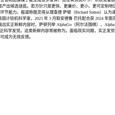
产出候选谜底。若方针只是更快、更廉价、更小、更可定制地仿照
能力。报道称图灵得从理查德 萨顿（Richard Sutton）
计较机科学家，2025 年 3 月取安德鲁 巴托配合获 2024
萨顿列举 AlphaGo（阿尔法围棋）、AlphaZero、AlphaFold
文，难以完成实正科学发觉。这类新鲜内容常被称为。面临现实问题，实正
都可成为无效反馈。