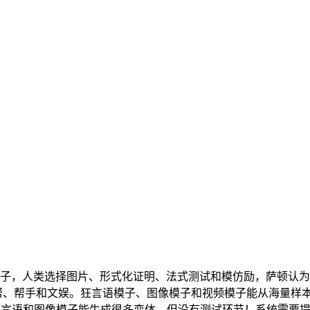
的言语模子，人类选择图片、形式化证明、法式测试和模仿励，萨顿
研究辅帮、帮手和文娱。狂言语模子、图像模子和视频模子能从海量
。言语和图像模子能生成很多变体，但没有测试环节！系统需要提