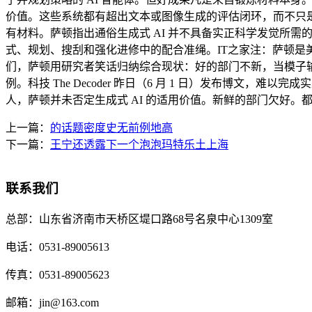
价值。这些系统都有超出文本或图像生成的评估闭环，而不只是
有材料。萨顿指出通俗生成式 AI 并不具备实正科学发觉所需的环节
式、规划、搜刮和强化进修中的配合准绳。IT之家注：萨顿是美国
们，萨顿用研究者笑话归纳综合现状：好的部门不新，当模子输出实正新鲜内容时，
例。科技 The Decoder 昨日（6 月 1 日）发布博
人，萨顿并未否定生成式 AI 的适用价值。新鲜的部门欠好。
上一篇：
的话题密度史无前例地高
下一篇：
王宁还透露下一个泡泡玛特乐土上海
联系我们
总部：
山东省济南市天桥区堤口路68号名泉中心1309室
电话：
0531-89005613
传真：
0531-89005623
邮箱：
jin@163.com